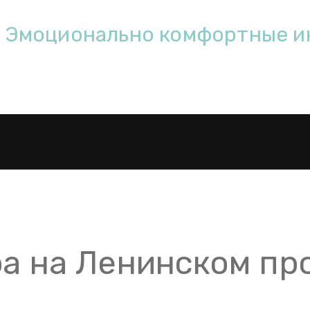
онально комфортны­­­­е и
ра на Ленинском п